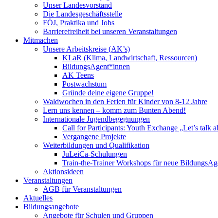
Unser Landesvorstand
Die Landesgeschäftsstelle
FÖJ, Praktika und Jobs
Barrierefreiheit bei unseren Veranstaltungen
Mitmachen
Unsere Arbeitskreise (AK’s)
KLaR (Klima, Landwirtschaft, Ressourcen)
BildungsAgent*innen
AK Teens
Postwachstum
Gründe deine eigene Gruppe!
Waldwochen in den Ferien für Kinder von 8-12 Jahre
Lern uns kennen – komm zum Bunten Abend!
Internationale Jugendbegegnungen
Call for Participants: Youth Exchange „Let’s talk 
Vergangene Projekte
Weiterbildungen und Qualifikation
JuLeiCa-Schulungen
Train-the-Trainer Workshops für neue BildungsAg
Aktionsideen
Veranstaltungen
AGB für Veranstaltungen
Aktuelles
Bildungsangebote
Angebote für Schulen und Gruppen