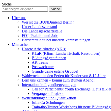
Suche
Über uns
Wer ist die BUNDjugend Berlin?
Unser Landesvorstand
Die Landesgeschäftsstelle
FÖJ, Praktika und Jobs
Barrierefreiheit bei unseren Veranstaltungen
Mitmachen
Unsere Arbeitskreise (AK’s)
KLaR (Klima, Landwirtschaft, Ressourcen)
BildungsAgent*innen
AK Teens
Postwachstum
Gründe deine eigene Gruppe!
Waldwochen in den Ferien für Kinder von 8-12 Jahre
Lern uns kennen – komm zum Bunten Abend!
Internationale Jugendbegegnungen
Call for Participants: Youth Exchange „Let’s talk 
Vergangene Projekte
Weiterbildungen und Qualifikation
JuLeiCa-Schulungen
Train-the-Trainer Workshops für neue BildungsAg