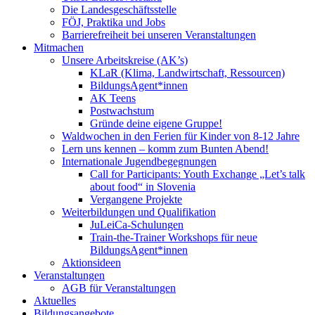
Die Landesgeschäftsstelle
FÖJ, Praktika und Jobs
Barrierefreiheit bei unseren Veranstaltungen
Mitmachen
Unsere Arbeitskreise (AK’s)
KLaR (Klima, Landwirtschaft, Ressourcen)
BildungsAgent*innen
AK Teens
Postwachstum
Gründe deine eigene Gruppe!
Waldwochen in den Ferien für Kinder von 8-12 Jahre
Lern uns kennen – komm zum Bunten Abend!
Internationale Jugendbegegnungen
Call for Participants: Youth Exchange „Let’s talk
about food“ in Slovenia
Vergangene Projekte
Weiterbildungen und Qualifikation
JuLeiCa-Schulungen
Train-the-Trainer Workshops für neue
BildungsAgent*innen
Aktionsideen
Veranstaltungen
AGB für Veranstaltungen
Aktuelles
Bildungsangebote