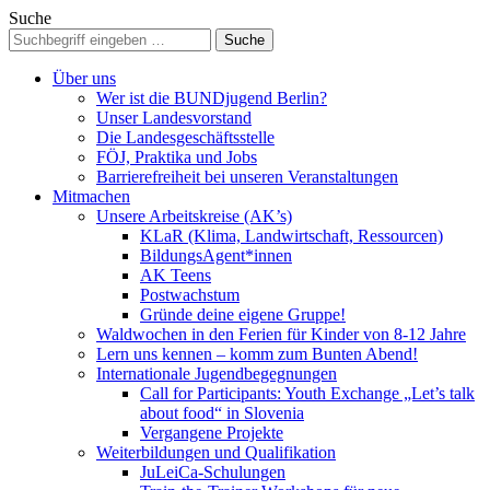
Suche
Über uns
Wer ist die BUNDjugend Berlin?
Unser Landesvorstand
Die Landesgeschäftsstelle
FÖJ, Praktika und Jobs
Barrierefreiheit bei unseren Veranstaltungen
Mitmachen
Unsere Arbeitskreise (AK’s)
KLaR (Klima, Landwirtschaft, Ressourcen)
BildungsAgent*innen
AK Teens
Postwachstum
Gründe deine eigene Gruppe!
Waldwochen in den Ferien für Kinder von 8-12 Jahre
Lern uns kennen – komm zum Bunten Abend!
Internationale Jugendbegegnungen
Call for Participants: Youth Exchange „Let’s talk
about food“ in Slovenia
Vergangene Projekte
Weiterbildungen und Qualifikation
JuLeiCa-Schulungen