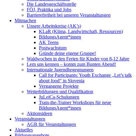
Die Landesgeschäftsstelle
FÖJ, Praktika und Jobs
Barrierefreiheit bei unseren Veranstaltungen
Mitmachen
Unsere Arbeitskreise (AK’s)
KLaR (Klima, Landwirtschaft, Ressourcen)
BildungsAgent*innen
AK Teens
Postwachstum
Gründe deine eigene Gruppe!
Waldwochen in den Ferien für Kinder von 8-12 Jahre
Lern uns kennen – komm zum Bunten Abend!
Internationale Jugendbegegnungen
Call for Participants: Youth Exchange „Let’s talk
about food“ in Slovenia
Vergangene Projekte
Weiterbildungen und Qualifikation
JuLeiCa-Schulungen
Train-the-Trainer Workshops für neue
BildungsAgent*innen
Aktionsideen
Veranstaltungen
AGB für Veranstaltungen
Aktuelles
Bildungsangebote