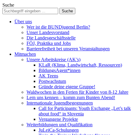
Suche
Über uns
Wer ist die BUNDjugend Berlin?
Unser Landesvorstand
Die Landesgeschäftsstelle
FÖJ, Praktika und Jobs
Barrierefreiheit bei unseren Veranstaltungen
Mitmachen
Unsere Arbeitskreise (AK’s)
KLaR (Klima, Landwirtschaft, Ressourcen)
BildungsAgent*innen
AK Teens
Postwachstum
Gründe deine eigene Gruppe!
Waldwochen in den Ferien für Kinder von 8-12 Jahre
Lern uns kennen – komm zum Bunten Abend!
Internationale Jugendbegegnungen
Call for Participants: Youth Exchange „Let’s talk
about food“ in Slovenia
Vergangene Projekte
Weiterbildungen und Qualifikation
JuLeiCa-Schulungen