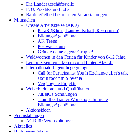
Die Landesgeschäftsstelle
FÖJ, Praktika und Jobs
Barrierefreiheit bei unseren Veranstaltungen
Mitmachen
Unsere Arbeitskreise (AK’s)
KLaR (Klima, Landwirtschaft, Ressourcen)
BildungsAgent*innen
AK Teens
Postwachstum
Gründe deine eigene Gruppe!
Waldwochen in den Ferien für Kinder von 8-12 Jahre
Lern uns kennen – komm zum Bunten Abend!
Internationale Jugendbegegnungen
Call for Participants: Youth Exchange „Let’s talk
about food“ in Slovenia
Vergangene Projekte
Weiterbildungen und Qualifikation
JuLeiCa-Schulungen
Train-the-Trainer Workshops für neue
BildungsAgent*innen
Aktionsideen
Veranstaltungen
AGB für Veranstaltungen
Aktuelles
Bildungsangebote