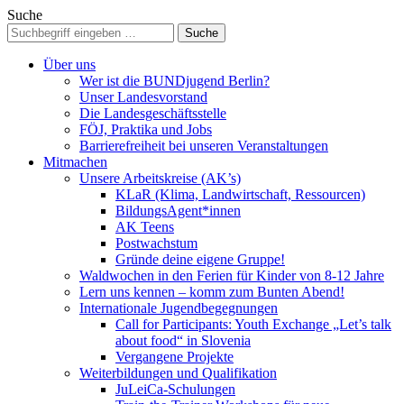
Suche
Über uns
Wer ist die BUNDjugend Berlin?
Unser Landesvorstand
Die Landesgeschäftsstelle
FÖJ, Praktika und Jobs
Barrierefreiheit bei unseren Veranstaltungen
Mitmachen
Unsere Arbeitskreise (AK’s)
KLaR (Klima, Landwirtschaft, Ressourcen)
BildungsAgent*innen
AK Teens
Postwachstum
Gründe deine eigene Gruppe!
Waldwochen in den Ferien für Kinder von 8-12 Jahre
Lern uns kennen – komm zum Bunten Abend!
Internationale Jugendbegegnungen
Call for Participants: Youth Exchange „Let’s talk
about food“ in Slovenia
Vergangene Projekte
Weiterbildungen und Qualifikation
JuLeiCa-Schulungen