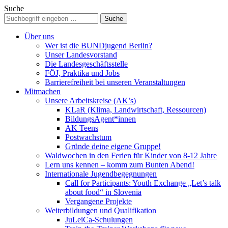
Suche
Über uns
Wer ist die BUNDjugend Berlin?
Unser Landesvorstand
Die Landesgeschäftsstelle
FÖJ, Praktika und Jobs
Barrierefreiheit bei unseren Veranstaltungen
Mitmachen
Unsere Arbeitskreise (AK’s)
KLaR (Klima, Landwirtschaft, Ressourcen)
BildungsAgent*innen
AK Teens
Postwachstum
Gründe deine eigene Gruppe!
Waldwochen in den Ferien für Kinder von 8-12 Jahre
Lern uns kennen – komm zum Bunten Abend!
Internationale Jugendbegegnungen
Call for Participants: Youth Exchange „Let’s talk
about food“ in Slovenia
Vergangene Projekte
Weiterbildungen und Qualifikation
JuLeiCa-Schulungen