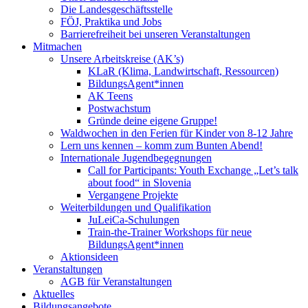
Die Landesgeschäftsstelle
FÖJ, Praktika und Jobs
Barrierefreiheit bei unseren Veranstaltungen
Mitmachen
Unsere Arbeitskreise (AK’s)
KLaR (Klima, Landwirtschaft, Ressourcen)
BildungsAgent*innen
AK Teens
Postwachstum
Gründe deine eigene Gruppe!
Waldwochen in den Ferien für Kinder von 8-12 Jahre
Lern uns kennen – komm zum Bunten Abend!
Internationale Jugendbegegnungen
Call for Participants: Youth Exchange „Let’s talk
about food“ in Slovenia
Vergangene Projekte
Weiterbildungen und Qualifikation
JuLeiCa-Schulungen
Train-the-Trainer Workshops für neue
BildungsAgent*innen
Aktionsideen
Veranstaltungen
AGB für Veranstaltungen
Aktuelles
Bildungsangebote